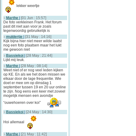
lekker weertje
Marthe
|
[01 Jun : 15:57]
De foto verkleinen Frank. Het forum
past dit niet aan voor je zoals
tegenwoordig gebruikelijk is
muldertje
|
[31 May : 14:16]
Kijk bijna hier niet meer wilde laatst
nog een foto plaatsen maar het lukt
me gewoon niet
Bassiekoi
|
[28 May : 21:44]
Lijkt mij leuk.
Marthe
|
[28 May : 08:14]
Weet niet of er nog veel leden kijken
op KE. En als we het doen missen we
elkaar door de lage frequentie. Wie
doet er mee om op dinsdag 1
september tussen 19 en 20 uur online
te zijn. Nog eens een keer met zoveel
mogelijk mensen een avondje
“ouwehoeren over koi”
Bassiekoi
|
[24 May : 14:30]
Hoi allemaal
Marthe
|
[21 May : 11:42]