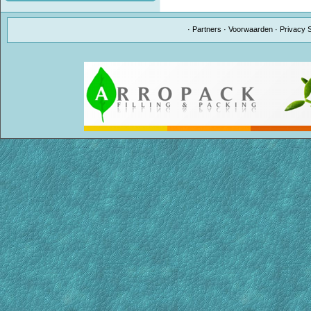
·
Partners
·
Voorwaarden
·
Privacy 