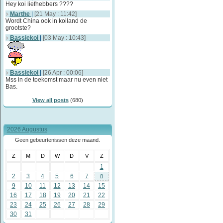
Hey koi liefhebbers ????
Marthe
|
[21 May : 11:42]
Wordt China ook in koiland de
grootste?
Bassiekoi
|
[03 May : 10:43]
Bassiekoi
|
[26 Apr : 00:06]
Mss in de toekomst maar nu even niet
Bas.
View all posts
(680)
2026 Augustus
Geen gebeurtenissen deze maand.
Z
M
D
W
D
V
Z
1
2
3
4
5
6
7
8
9
10
11
12
13
14
15
16
17
18
19
20
21
22
23
24
25
26
27
28
29
30
31