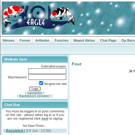
Nieuws
Forum
Artikelen
Functies
Maand Akties
Chat Page
Op Bezoe
Welkom Gast
Fout
Gebruikersnaam:
Je 
Wachtwoord:
Vergeet me niet
[
Aanmelden
]
[
Wachtwoord vergeten?
]
Chat Box
You must be logged in to post comments
on this site - please either log in or if you
are not registered click
here
to signup
No New Posts...
Bassiekoi
|
[19 Jun : 13:00]