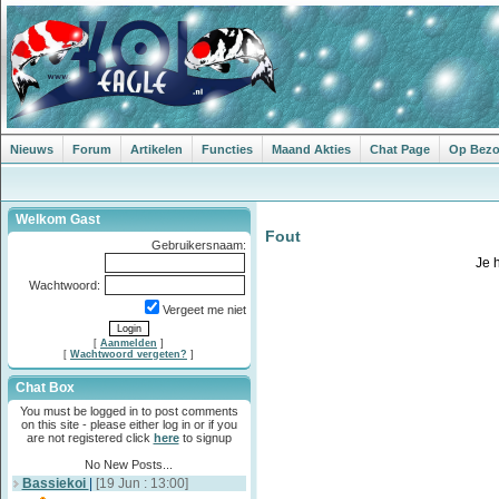
Nieuws
Forum
Artikelen
Functies
Maand Akties
Chat Page
Op Bezoe
Welkom Gast
Fout
Gebruikersnaam:
Je 
Wachtwoord:
Vergeet me niet
[
Aanmelden
]
[
Wachtwoord vergeten?
]
Chat Box
You must be logged in to post comments
on this site - please either log in or if you
are not registered click
here
to signup
No New Posts...
Bassiekoi
|
[19 Jun : 13:00]