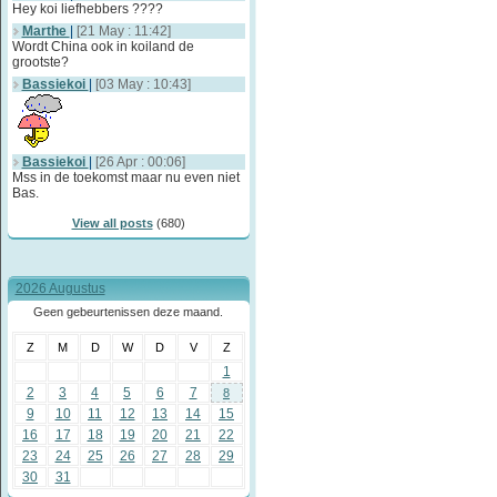
Hey koi liefhebbers ????
Marthe
|
[21 May : 11:42]
Wordt China ook in koiland de
grootste?
Bassiekoi
|
[03 May : 10:43]
Bassiekoi
|
[26 Apr : 00:06]
Mss in de toekomst maar nu even niet
Bas.
View all posts
(680)
2026 Augustus
Geen gebeurtenissen deze maand.
Z
M
D
W
D
V
Z
1
2
3
4
5
6
7
8
9
10
11
12
13
14
15
16
17
18
19
20
21
22
23
24
25
26
27
28
29
30
31