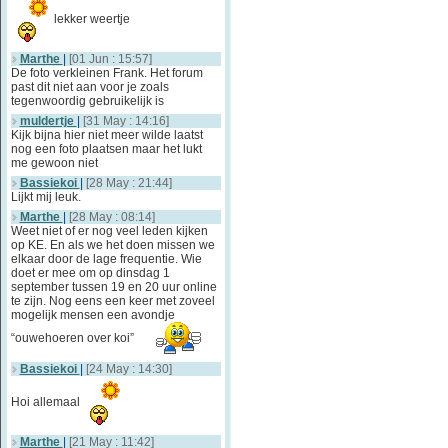
lekker weertje
Marthe
|
[01 Jun : 15:57]
De foto verkleinen Frank. Het forum
past dit niet aan voor je zoals
tegenwoordig gebruikelijk is
muldertje
|
[31 May : 14:16]
Kijk bijna hier niet meer wilde laatst
nog een foto plaatsen maar het lukt
me gewoon niet
Bassiekoi
|
[28 May : 21:44]
Lijkt mij leuk.
Marthe
|
[28 May : 08:14]
Weet niet of er nog veel leden kijken
op KE. En als we het doen missen we
elkaar door de lage frequentie. Wie
doet er mee om op dinsdag 1
september tussen 19 en 20 uur online
te zijn. Nog eens een keer met zoveel
mogelijk mensen een avondje
“ouwehoeren over koi”
Bassiekoi
|
[24 May : 14:30]
Hoi allemaal
Marthe
|
[21 May : 11:42]