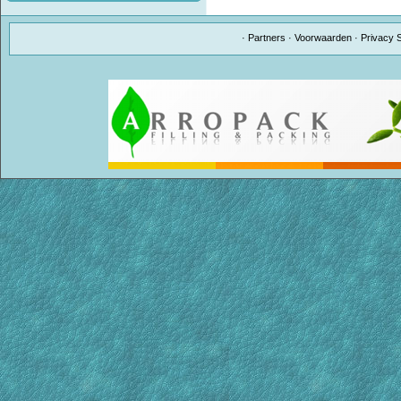
·
Partners
·
Voorwaarden
·
Privacy 