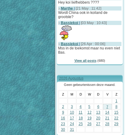
Hey koi liefhebbers ????
Marthe
|
[21 May : 11:42]
Wordt China ook in koiland de
grootste?
Bassiekoi
|
[03 May : 10:43]
Bassiekoi
|
[26 Apr : 00:06]
Mss in de toekomst maar nu even niet
Bas.
View all posts
(680)
2026 Augustus
Geen gebeurtenissen deze maand.
Z
M
D
W
D
V
Z
1
2
3
4
5
6
8
7
9
10
11
12
13
14
15
16
17
18
19
20
21
22
23
24
25
26
27
28
29
30
31