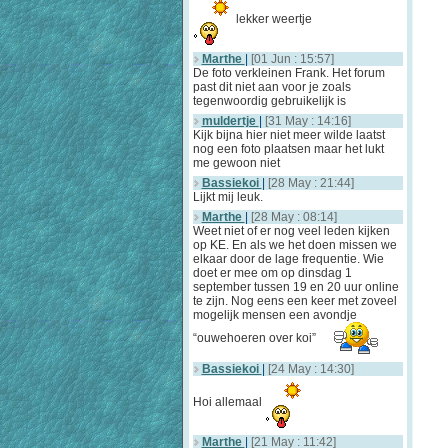
lekker weertje
Marthe
|
[01 Jun : 15:57]
De foto verkleinen Frank. Het forum
past dit niet aan voor je zoals
tegenwoordig gebruikelijk is
muldertje
|
[31 May : 14:16]
Kijk bijna hier niet meer wilde laatst
nog een foto plaatsen maar het lukt
me gewoon niet
Bassiekoi
|
[28 May : 21:44]
Lijkt mij leuk.
Marthe
|
[28 May : 08:14]
Weet niet of er nog veel leden kijken
op KE. En als we het doen missen we
elkaar door de lage frequentie. Wie
doet er mee om op dinsdag 1
september tussen 19 en 20 uur online
te zijn. Nog eens een keer met zoveel
mogelijk mensen een avondje
“ouwehoeren over koi”
Bassiekoi
|
[24 May : 14:30]
Hoi allemaal
Marthe
|
[21 May : 11:42]