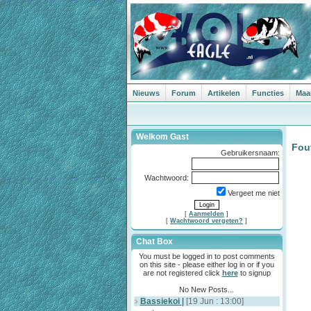
Nieuws
Forum
Artikelen
Functies
Maa
Welkom Gast
Fou
Gebruikersnaam:
Wachtwoord:
Vergeet me niet
[
Aanmelden
]
[
Wachtwoord vergeten?
]
Chat Box
You must be logged in to post comments
on this site - please either log in or if you
are not registered click
here
to signup
No New Posts...
Bassiekoi
|
[19 Jun : 13:00]