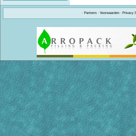
·
Partners
·
Voorwaarden
·
Privacy 