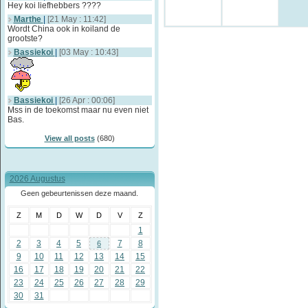
Hey koi liefhebbers ????
Marthe
|
[21 May : 11:42]
Wordt China ook in koiland de
grootste?
Bassiekoi
|
[03 May : 10:43]
Bassiekoi
|
[26 Apr : 00:06]
Mss in de toekomst maar nu even niet
Bas.
View all posts
(680)
2026 Augustus
Geen gebeurtenissen deze maand.
Z
M
D
W
D
V
Z
1
2
3
4
5
7
8
6
9
10
11
12
13
14
15
16
17
18
19
20
21
22
23
24
25
26
27
28
29
30
31