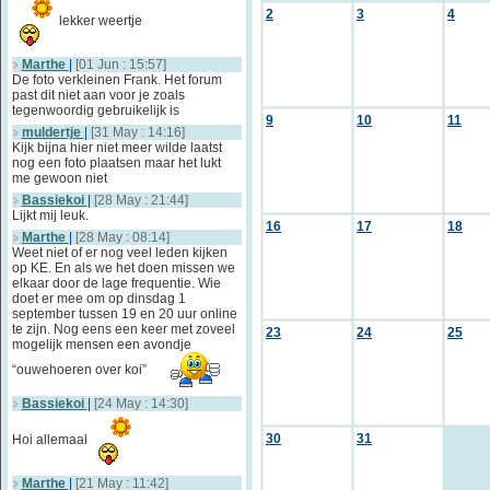
2
3
4
lekker weertje
Marthe
|
[01 Jun : 15:57]
De foto verkleinen Frank. Het forum
past dit niet aan voor je zoals
tegenwoordig gebruikelijk is
9
10
11
muldertje
|
[31 May : 14:16]
Kijk bijna hier niet meer wilde laatst
nog een foto plaatsen maar het lukt
me gewoon niet
Bassiekoi
|
[28 May : 21:44]
Lijkt mij leuk.
16
17
18
Marthe
|
[28 May : 08:14]
Weet niet of er nog veel leden kijken
op KE. En als we het doen missen we
elkaar door de lage frequentie. Wie
doet er mee om op dinsdag 1
september tussen 19 en 20 uur online
te zijn. Nog eens een keer met zoveel
23
24
25
mogelijk mensen een avondje
“ouwehoeren over koi”
Bassiekoi
|
[24 May : 14:30]
30
31
Hoi allemaal
Marthe
|
[21 May : 11:42]