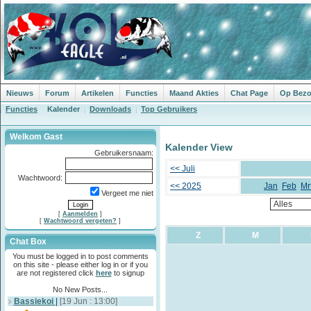
Nieuws
Forum
Artikelen
Functies
Maand Akties
Chat Page
Op Bezoe
Functies
Kalender
Downloads
Top Gebruikers
Welkom Gast
Kalender View
Gebruikersnaam:
<< Juli
Wachtwoord:
<< 2025
Jan
Feb
Mr
Vergeet me niet
[
Aanmelden
]
[
Wachtwoord vergeten?
]
Z
M
Chat Box
You must be logged in to post comments
on this site - please either log in or if you
are not registered click
here
to signup
No New Posts...
Bassiekoi
|
[19 Jun : 13:00]