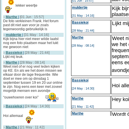
[01 Jun : 15:57]
lekker weertje
muldertje
Kijk bi
plaatse
[31 May : 14:16]
Marthe
|
[01 Jun : 15:57]
De foto verkleinen Frank. Het forum
Bassiekoi
Lijkt mi
past dit niet aan voor je zoals
tegenwoordig gebruikelijk is
[28 May : 21:44]
muldertje
|
[31 May : 14:16]
Marthe
Weet ni
Kijk bijna hier niet meer wilde laatst
nog een foto plaatsen maar het lukt
we het 
[28 May : 08:14]
me gewoon niet
frequen
Bassiekoi
|
[28 May : 21:44]
septemb
Lijkt mij leuk.
eens e
Marthe
|
[28 May : 08:14]
Weet niet of er nog veel leden kijken
avondj
op KE. En als we het doen missen we
elkaar door de lage frequentie. Wie
doet er mee om op dinsdag 1
Bassiekoi
september tussen 19 en 20 uur online
Hoi al
te zijn. Nog eens een keer met zoveel
[24 May : 14:30]
mogelijk mensen een avondje
“ouwehoeren over koi”
Marthe
Hey koi
Bassiekoi
|
[24 May : 14:30]
[21 May : 11:42]
Marthe
Wordt C
Hoi allemaal
[21 May : 11:42]
Marthe
|
[21 May : 11:42]
Bassiekoi