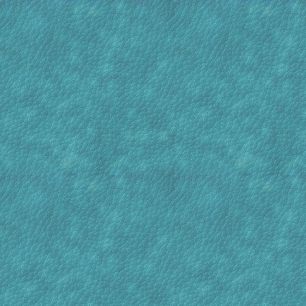
[06 Jul : 08:15]
Bas
3 borst
rond sc
[01 Jul : 20:48]
overblij
Bas
Het Pa
[24 Jun : 14:11]
Kornelis
Waterwa
bakken
[19 Jun : 18:59]
Kornelis
Goeden
[20 May : 17:59]
goed d