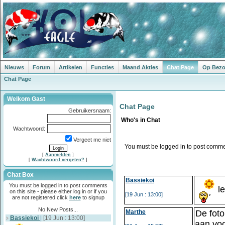
Nieuws
Forum
Artikelen
Functies
Maand Akties
Chat Page
Op Bezoe
Chat Page
Welkom Gast
Chat Page
Gebruikersnaam:
Who's in Chat
Wachtwoord:
Vergeet me niet
You must be logged in to post comments
[
Aanmelden
]
[
Wachtwoord vergeten?
]
Chat Box
Bassiekoi
You must be logged in to post comments
le
on this site - please either log in or if you
[19 Jun : 13:00]
are not registered click
here
to signup
No New Posts...
Marthe
De foto
Bassiekoi
|
[19 Jun : 13:00]
aan voo