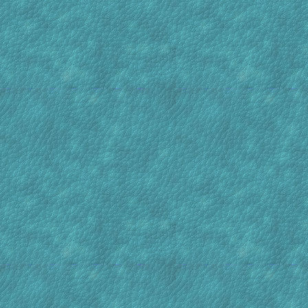
[31 Dec : 20:52]
Bas
Voorda
mooi 2
[31 Dec : 00:22]
Bassiekoi
Ik wens
[25 Dec : 12:03]
janh
Bassie
...en id
[06 Nov : 16:54]
PatrickF
Speel j
[25 Oct : 17:47]
Kornelis
[22 Oct : 05:57]
Bassiekoi
Welkom 
wat voo
[20 Oct : 11:32]
een trei
gebeurt
is natu
met het
janh
Hallo m