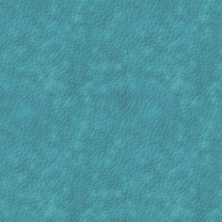
hier ..
[18 Oct : 13:08]
inmidde
woonbo
jaar we
mensen 
moeten 
weer he
PatrickF
Vijver 
kan ik 
[08 Aug : 08:13]
Kornelis
Goeden
vijvers
[07 Aug : 19:54]
muldertje
Zal van
plaatse
[29 Jul : 13:48]
Bassiekoi
Jammer
[12 Jul : 20:37]
Bas
In de a
gezakt.
[07 Jul : 19:44]
Bassiekoi
En is e