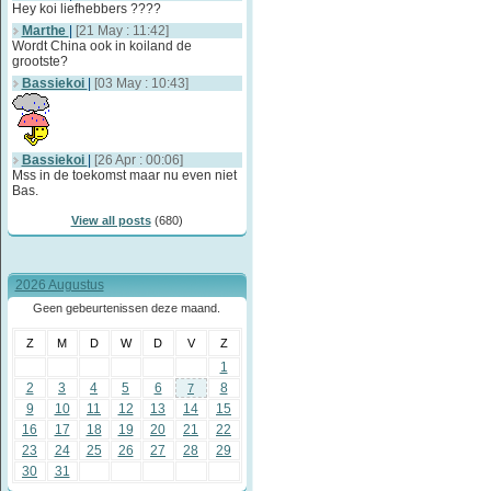
Hey koi liefhebbers ????
[03 May : 10:43]
Marthe
|
[21 May : 11:42]
Wordt China ook in koiland de
grootste?
Bassiekoi
Mss in 
Bassiekoi
|
[03 May : 10:43]
[26 Apr : 00:06]
Bas
allemaa
denk ik
[07 Apr : 15:50]
Bassiekoi
|
[26 Apr : 00:06]
Mss in de toekomst maar nu even niet
koiluka
Opeens 
Bas.
[26 Mar : 19:24]
View all posts
(680)
Kornelis
[22 Mar : 02:16]
2026 Augustus
Bassiekoi
Het val
Geen gebeurtenissen deze maand.
gasten 
[07 Feb : 11:13]
dus ze 
Z
M
D
W
D
V
Z
1
Bassiekoi
Dat war
2
3
4
5
6
8
7
nog vee
[24 Jan : 11:07]
9
10
11
12
13
14
15
eveneme
16
17
18
19
20
21
22
een mic
23
24
25
26
27
28
29
herkenn
30
31
laatste