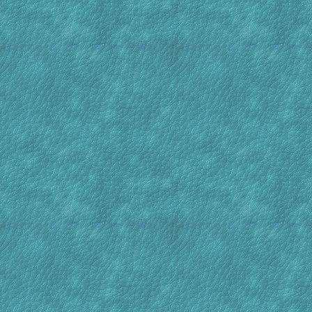
koiwere
van gen
vriende
je geke
schutter
[21 Jul : 22:24]
Bassiekoi
[15 Jun : 11:20]
weslingh
[06 May : 22:12]
Bassiekoi
[04 May : 10:59]
Kornelis
[19 Mar : 21:04]
koitje harry
De bes
[10 Jan : 08:14]
Bassiekoi
Ook de