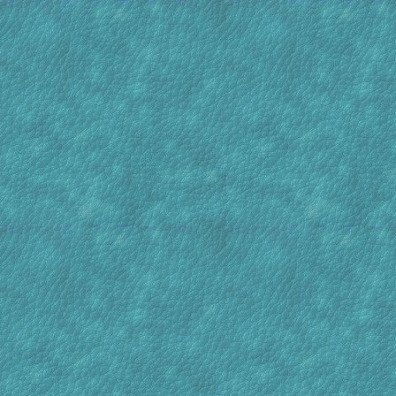
[15 Nov : 08:27]
schutter
Helaas
gaan, d
[14 Nov : 07:22]
als het
persoon
meer g
marjan
omdat M
overled
[15 Oct : 15:37]
van fol
Bassiekoi
[07 Sep : 10:24]
koitje harry
Net ver
vernome
[29 Jul : 17:32]
een bij
markant
bijzond
Ewit wa
mensen 
vastleg