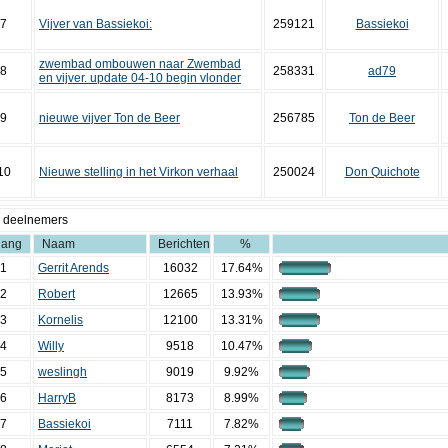
7
Vijver van Bassiekoi:
259121
Bassiekoi
zwembad ombouwen naar Zwembad
8
258331
ad79
en vijver. update 04-10 begin vlonder
9
nieuwe vijver Ton de Beer
256785
Ton de Beer
10
Nieuwe stelling in het Virkon verhaal
250024
Don Quichote
 deelnemers
ang
Naam
Berichten
%
1
Gerrit Arends
16032
17.64%
2
Robert
12665
13.93%
3
Kornelis
12100
13.31%
4
Willy
9518
10.47%
5
weslingh
9019
9.92%
6
HarryB
8173
8.99%
7
Bassiekoi
7111
7.82%