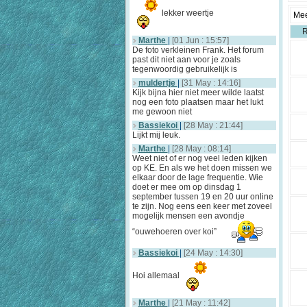
lekker weertje
Mee
Marthe
|
[01 Jun : 15:57]
De foto verkleinen Frank. Het forum
past dit niet aan voor je zoals
tegenwoordig gebruikelijk is
muldertje
|
[31 May : 14:16]
Kijk bijna hier niet meer wilde laatst
nog een foto plaatsen maar het lukt
me gewoon niet
Bassiekoi
|
[28 May : 21:44]
Lijkt mij leuk.
Marthe
|
[28 May : 08:14]
Weet niet of er nog veel leden kijken
op KE. En als we het doen missen we
elkaar door de lage frequentie. Wie
doet er mee om op dinsdag 1
september tussen 19 en 20 uur online
te zijn. Nog eens een keer met zoveel
mogelijk mensen een avondje
“ouwehoeren over koi”
Bassiekoi
|
[24 May : 14:30]
Hoi allemaal
Marthe
|
[21 May : 11:42]