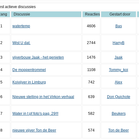
st actieve discussies
Rang
Discussie
Reacties
Gestart door
1
watertemp
4606
Bas
2
Wist U dat.
2744
HarryB
3
vijverbouw Jaak - het genieten
1476
Jaak
4
De moppentrommel
1108
Tommy_koi
5
Koivijver in Limburg
742
Alex
6
Nieuwe stelling in het Virkon verhaal
639
Don Quichote
7
Water in t pf foto's pag. 29!!!
582
Beukers
8
nieuwe vijver Ton de Beer
574
Ton de Beer