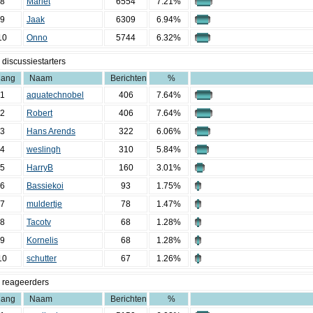
8
Mariet
6554
7.21%
9
Jaak
6309
6.94%
10
Onno
5744
6.32%
 discussiestarters
ang
Naam
Berichten
%
1
aquatechnobel
406
7.64%
2
Robert
406
7.64%
3
Hans Arends
322
6.06%
4
weslingh
310
5.84%
5
HarryB
160
3.01%
6
Bassiekoi
93
1.75%
7
muldertje
78
1.47%
8
Tacotv
68
1.28%
9
Kornelis
68
1.28%
10
schutter
67
1.26%
 reageerders
ang
Naam
Berichten
%