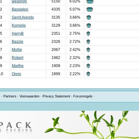
1
weslingh
5150
6.02%
2
Bassiekoi
4335
5.07%
3
Gerrit Arends
3135
3.66%
4
Kornelis
3129
3.66%
5
HarryB
2351
2.75%
6
Bazzie
2326
2.72%
7
Mollie
2067
2.42%
8
Robert
1982
2.32%
9
Marthe
1909
2.23%
10
Onno
1899
2.22%
·
Partners
·
Voorwaarden
·
Privacy Statement
·
Forumregels
·