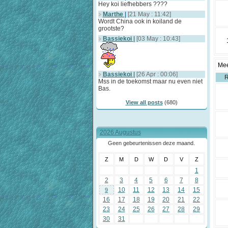
Hey koi liefhebbers ????
Marthe
|
[21 May : 11:42]
Wordt China ook in koiland de
grootste?
Bassiekoi
|
[03 May : 10:43]
Mee
Bassiekoi
|
[26 Apr : 00:06]
R
Mss in de toekomst maar nu even niet
Bas.
View all posts
(680)
2026 Augustus
Geen gebeurtenissen deze maand.
Z
M
D
W
D
V
Z
1
2
3
4
5
6
7
8
10
11
12
13
14
15
9
16
17
18
19
20
21
22
23
24
25
26
27
28
29
30
31