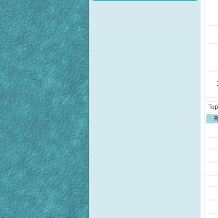
Top
R