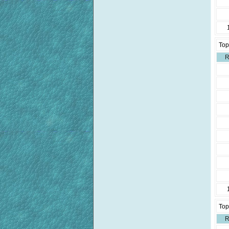
Top
R
Top
R