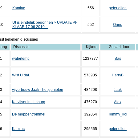
9
Kamiac
556
peter ellen
Ut is eindelijk begonnen > UPDATE PF
10
552
Onno
KLAAR 17.06.2010 !!!
st bekeken discussies
ang
Discussie
Kijkers
Gestart door
1
watertemp
1237377
Bas
2
Wist U dat.
573905
HarryB
3
vijverbouw Jaak - het genieten
484208
Jaak
4
Koivijver in Limburg
475270
Alex
5
De moppentrommel
392054
Tommy_koi
6
Kamiac
295565
peter ellen