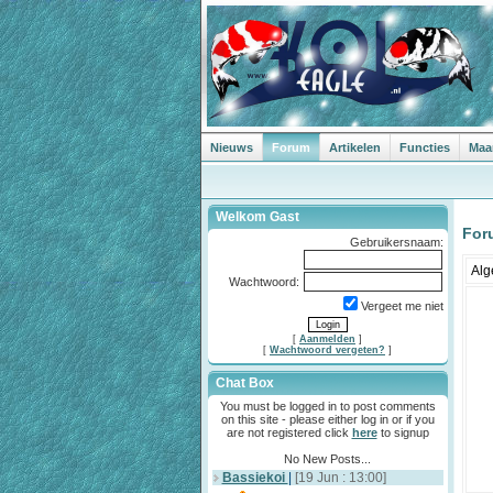
Nieuws
Forum
Artikelen
Functies
Maa
Welkom Gast
For
Gebruikersnaam:
Al
Wachtwoord:
Vergeet me niet
[
Aanmelden
]
[
Wachtwoord vergeten?
]
Chat Box
You must be logged in to post comments
on this site - please either log in or if you
are not registered click
here
to signup
No New Posts...
Bassiekoi
|
[19 Jun : 13:00]