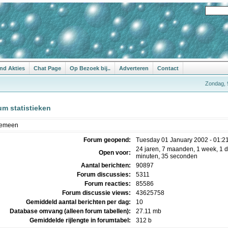
nd Akties
Chat Page
Op Bezoek bij..
Adverteren
Contact
Zondag, 
um statistieken
gemeen
Forum geopend:
Tuesday 01 January 2002 - 01:2
24 jaren, 7 maanden, 1 week, 1 d
Open voor:
minuten, 35 seconden
Aantal berichten:
90897
Forum discussies:
5311
Forum reacties:
85586
Forum discussie views:
43625758
Gemiddeld aantal berichten per dag:
10
Database omvang (alleen forum tabellen):
27.11 mb
Gemiddelde rijlengte in forumtabel:
312 b